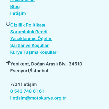
Blog
İletişim
Gizlilik Politikası
Sorumluluk Reddi
Yasaklanmış Öğeler
Şartlar ve Koşullar
Kurye Taşıma Koşulları
Yenikent, Doğan Araslı Blv., 34510
Esenyurt/İstanbul
7/24 İletişim
0 543 748 61 61
iletisim@motokurye.org.tr